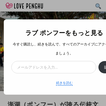
Skip
to
content
ラブ ポンフーをもっと見る
今すぐ購読し、続きを読んで、すべてのアーカイブにアク
ましょう。
メールアドレスを入力...
続きを読む
澎湖（ポンフー）が誇る伝統文