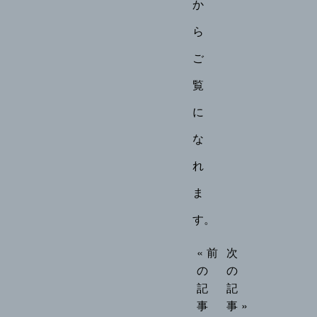
か
ら
ご
覧
に
な
れ
ま
す。
« 前
次
の
の
記
記
事
事 »