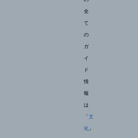
全
て
の
ガ
イ
ド
情
報
は
「
文
化
」