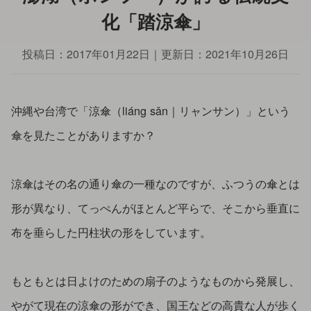
化「踏涼傘」
投稿日：
2017年01月22日
｜更新日：
2021年10月26日
沖縄や台湾で「涼傘（liáng sǎn｜リャンサン）」という
傘を見たことがありますか？
涼傘はその名の通り傘の一種なのですが、ふつうの傘とは
形が異なり、てっぺんがほとんど平らで、そこから垂直に
布を垂らした円柱状の形をしています。
もともとは日よけのための扇子のようなものから発展し、
やがて現在の涼傘の形ができ、国王などの高貴な人が歩く