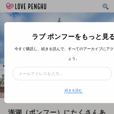
Skip
to
content
ラブ ポンフーをもっと見
今すぐ購読し、続きを読んで、すべてのアーカイブにアク
ょう。
メールアドレスを入力...
続きを読む
澎湖（ポンフー）にたくさんあ