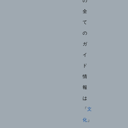
全
て
の
ガ
イ
ド
情
報
は
「
文
化
」