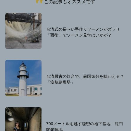
この記事もオススメです
台湾式の長〜い手作りソーメンがズラリ
「西衛」でソーメン見学はいかが？
台湾最古の灯台で、異国気分を味わえる？
「漁翁島燈塔」
700メートルを越す秘密の地下基地「龍門
閉鎖陣地」