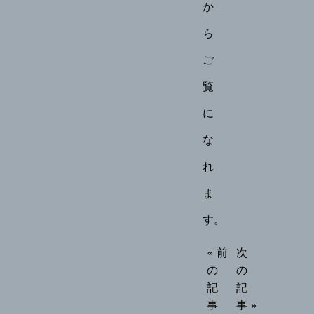
か
ら
ご
覧
に
な
れ
ま
す。
« 前
次
の
の
記
記
事
事 »