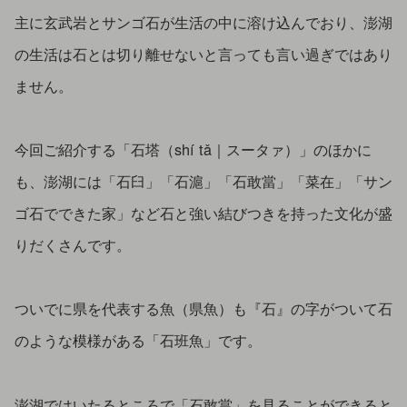
主に玄武岩とサンゴ石が生活の中に溶け込んでおり、澎湖
の生活は石とは切り離せないと言っても言い過ぎではあり
ません。
今回ご紹介する「石塔（shí tǎ｜スータァ）」のほかに
も、澎湖には「石臼」「石滬」「石敢當」「菜在」「サン
ゴ石でできた家」など石と強い結びつきを持った文化が盛
りだくさんです。
ついでに県を代表する魚（県魚）も『石』の字がついて石
のような模様がある「石班魚」です。
澎湖ではいたるところで「石敢當」を見ることができると