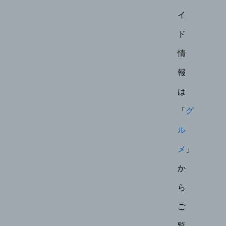
イ
ド
情
報
は
「
グ
ル
メ
」
か
ら
ご
覧