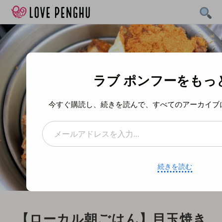
Skip
to
content
ラブ ポンフーをもっ
今すぐ購読し、続きを読んで、すべてのアーカイブ
メールアドレスを入力...
続きを読む
【ローカル朝ごはん】目玉焼き