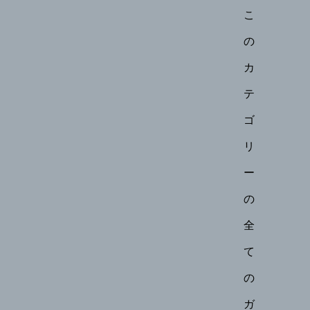
こ
の
カ
テ
ゴ
リ
ー
の
全
て
の
ガ