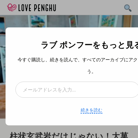
Skip
to
content
ラブ ポンフーをもっと見
今すぐ購読し、続きを読んで、すべてのアーカイブにアク
う。
メールアドレスを入力...
続きを読む
柱状玄武岩だけじゃない！大菓