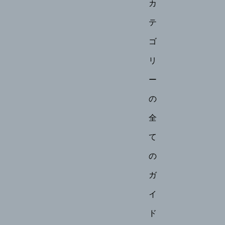
カ
テ
ゴ
リ
ー
の
全
て
の
ガ
イ
ド