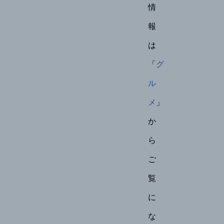
情
報
は
「
グ
ル
メ
」
か
ら
ご
覧
に
な