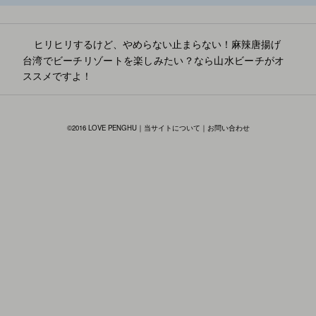
ヒリヒリするけど、やめらない止まらない！麻辣唐揚げ
台湾でビーチリゾートを楽しみたい？なら山水ビーチがオ
ススメですよ！
投
稿
ナ
©2016 LOVE PENGHU｜
当サイトについて
｜
お問い合わせ
ビ
ゲ
ー
シ
ョ
ン