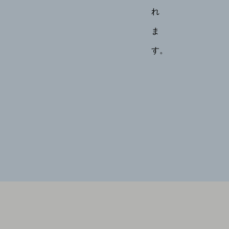
れ
ま
す。