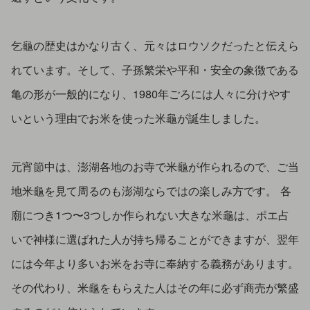
乞龜の歴史はかなり古く、元々はロウソクだったと伝えら
れています。そして、子孫繁栄や平和・安全の象徴である
亀の形が一般的になり、1980年ごろには人々に分けやす
いという理由でお米を使った米龜が誕生しました。
元宵節中は、澎湖各地のお寺で米龜が作られるので、ご当
地米龜を見て周るのも澎湖ならではの楽しみ方です。 各
廟につき1つ〜3つしか作られない大きな米龜は、ポエ占
いで神様に選ばれた人が持ち帰ることができますが、翌年
には今年より多いお米をお寺に奉納する義務があります。
その代わり、米龜をもらえた人はその年に必ず商売が繁盛