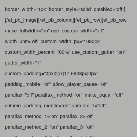
border_width=”1px” border_style=”solid” disabled=”off”]
[/et_pb_image][/et_pb_column][/et_pb_row][et_pb_row
make_fullwidth=”on” use_custom_width=”off”
width_unit=”off” custom_width_px=”1080px”
custom_width_percent=”80%” use_custom_gutter=”on”
gutter_width=”1″
custom_padding=”0px|0px|17.5938px|0px”
padding_mobile=”off” allow_player_pause=”off”
parallax=”off” parallax_method=”on” make_equal=”off”
column_padding_mobile=”on” parallax_1=”off”
parallax_method_1=”on” parallax_2=”off”
parallax_method_2=”on” parallax_3=”off”