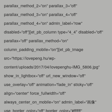
parallax_method_2=”on” parallax_3=”off”
parallax_method_3=”on” parallax_4=”off”
parallax_method_4=”on” admin_label=”row”
disabled=”off”][et_pb_column type=”4_4″ disabled=”off”
parallax=”off” parallax_method=”on”
column_padding_mobile=”on”][et_pb_image
src=”https://lovepeng.hu/wp-
content/uploads/2017/04/lovepenghu-IMG_5806.jpg”
show_in_lightbox=”off” url_new_window=”off”
use_overlay=”off” animation=”fade_in” sticky=”off”
align=”center” force_fullwidth=”off”
always_center_on_mobile=”on” admin_label=”画像”
use_border_color=”off” border_color=”#ffffff”