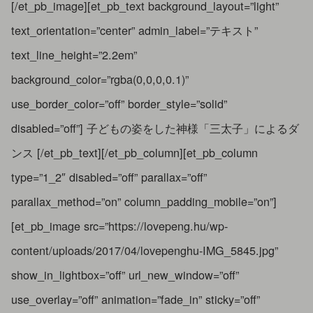
[/et_pb_image][et_pb_text background_layout=”light”
text_orientation=”center” admin_label=”テキスト”
text_line_height=”2.2em”
background_color=”rgba(0,0,0,0.1)”
use_border_color=”off” border_style=”solid”
disabled=”off”] 子どもの姿をした神様「三太子」によるダ
ンス [/et_pb_text][/et_pb_column][et_pb_column
type=”1_2″ disabled=”off” parallax=”off”
parallax_method=”on” column_padding_mobile=”on”]
[et_pb_image src=”https://lovepeng.hu/wp-
content/uploads/2017/04/lovepenghu-IMG_5845.jpg”
show_in_lightbox=”off” url_new_window=”off”
use_overlay=”off” animation=”fade_in” sticky=”off”