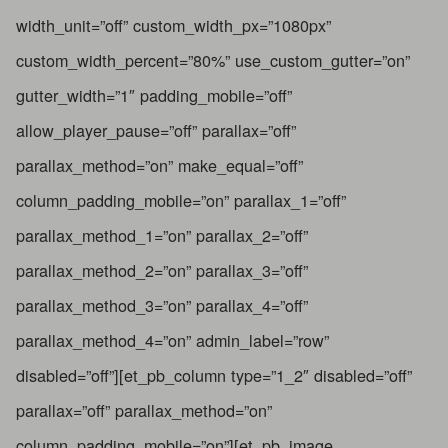
width_unit=”off” custom_width_px=”1080px”
custom_width_percent=”80%” use_custom_gutter=”on”
gutter_width=”1″ padding_mobile=”off”
allow_player_pause=”off” parallax=”off”
parallax_method=”on” make_equal=”off”
column_padding_mobile=”on” parallax_1=”off”
parallax_method_1=”on” parallax_2=”off”
parallax_method_2=”on” parallax_3=”off”
parallax_method_3=”on” parallax_4=”off”
parallax_method_4=”on” admin_label=”row”
disabled=”off”][et_pb_column type=”1_2″ disabled=”off”
parallax=”off” parallax_method=”on”
column_padding_mobile=”on”][et_pb_image