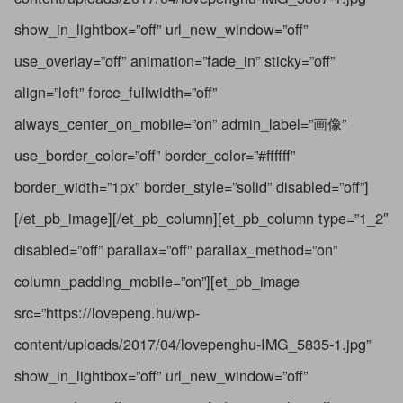
show_in_lightbox=”off” url_new_window=”off”
use_overlay=”off” animation=”fade_in” sticky=”off”
align=”left” force_fullwidth=”off”
always_center_on_mobile=”on” admin_label=”画像”
use_border_color=”off” border_color=”#ffffff”
border_width=”1px” border_style=”solid” disabled=”off”]
[/et_pb_image][/et_pb_column][et_pb_column type=”1_2″
disabled=”off” parallax=”off” parallax_method=”on”
column_padding_mobile=”on”][et_pb_image
src=”https://lovepeng.hu/wp-
content/uploads/2017/04/lovepenghu-IMG_5835-1.jpg”
show_in_lightbox=”off” url_new_window=”off”