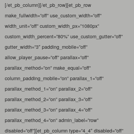
[/et_pb_column][/et_pb_row][et_pb_row
make_fullwidth=”off” use_custom_width=”off”
width_unit=”off” custom_width_px=”1080px”
custom_width_percent=”80%” use_custom_gutter=”off”
gutter_width=”3″ padding_mobile=”off”
allow_player_pause=”off” parallax=”off”
parallax_method=”on” make_equal=”off”
column_padding_mobile=”on” parallax_1=”off”
parallax_method_1=”on” parallax_2=”off”
parallax_method_2=”on” parallax_3=”off”
parallax_method_3=”on” parallax_4=”off”
parallax_method_4=”on” admin_label=”row”
disabled=”off”][et_pb_column type=”4_4″ disabled=”off”