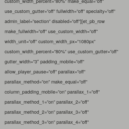
custom_width_percent=”80%” make_equal=”off”
use_custom_gutter=”off” fullwidth=”off” specialty=”off”
admin_label=”section” disabled=”off”][et_pb_row
make_fullwidth=”off” use_custom_width=”off”
width_unit=”off” custom_width_px=”1080px”
custom_width_percent=”80%” use_custom_gutter=”off”
gutter_width=”3″ padding_mobile=”off”
allow_player_pause=”off” parallax=”off”
parallax_method=”on” make_equal=”off”
column_padding_mobile=”on” parallax_1=”off”
parallax_method_1=”on” parallax_2=”off”
parallax_method_2=”on” parallax_3=”off”
parallax_method_3=”on” parallax_4=”off”