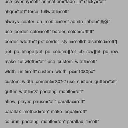
use_overlay=”off” animation=”fade_in” sticky=”off”
align=”left” force_fullwidth=”off”
always_center_on_mobile=”on” admin_label=”画像”
use_border_color=”off” border_color=”#ffffff”
border_width=”1px” border_style=”solid” disabled=”off”]
[/et_pb_image][/et_pb_column][/et_pb_row][et_pb_row
make_fullwidth=”off” use_custom_width=”off”
width_unit=”off” custom_width_px=”1080px”
custom_width_percent=”80%” use_custom_gutter=”off”
gutter_width=”3″ padding_mobile=”off”
allow_player_pause=”off” parallax=”off”
parallax_method=”on” make_equal=”off”
column_padding_mobile=”on” parallax_1=”off”