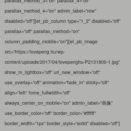
parallax_method_3=”on” parallax_4=”off”
parallax_method_4=”on” admin_label=”row”
disabled=”off”][et_pb_column type=”1_2″ disabled=”off”
parallax=”off” parallax_method=”on”
column_padding_mobile=”on”][et_pb_image
src=”https://lovepeng.hu/wp-
content/uploads/2017/04/lovepenghu-P2131800-1.jpg”
show_in_lightbox=”off” url_new_window=”off”
use_overlay=”off” animation=”fade_in” sticky=”off”
align=”left” force_fullwidth=”off”
always_center_on_mobile=”on” admin_label=”画像”
use_border_color=”off” border_color=”#ffffff”
border_width=”1px” border_style=”solid” disabled=”off”]