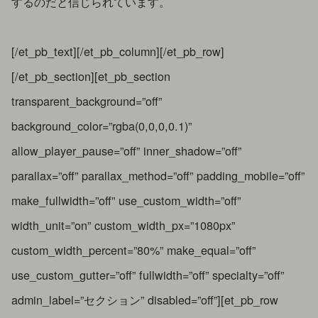
するのだと信じられています。
[/et_pb_text][/et_pb_column][/et_pb_row]
[/et_pb_section][et_pb_section
transparent_background=”off”
background_color=”rgba(0,0,0,0.1)”
allow_player_pause=”off” inner_shadow=”off”
parallax=”off” parallax_method=”off” padding_mobile=”off”
make_fullwidth=”off” use_custom_width=”off”
width_unit=”on” custom_width_px=”1080px”
custom_width_percent=”80%” make_equal=”off”
use_custom_gutter=”off” fullwidth=”off” specialty=”off”
admin_label=”セクション” disabled=”off”][et_pb_row