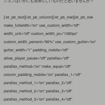
ションはいかにも澎湖らしいものだと思いませんか？
[/et_pb_text][/et_pb_column][/et_pb_row][et_pb_row
make_fullwidth=”on” use_custom_width=”off”
width_unit=”off” custom_width_px=”1080px”
custom_width_percent=”80%” use_custom_gutter=”on”
gutter_width=”1″ padding_mobile=”off”
allow_player_pause=”off” parallax=”off”
parallax_method=”on” make_equal=”off”
column_padding_mobile=”on” parallax_1=”off”
parallax_method_1=”on” parallax_2=”off”
parallax_method_2=”on” parallax_3=”off”
parallax_method_3=”on” parallax_4=”off”