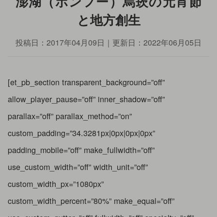
澎湖（ポンフー）烏崁の元宵節
と地方創生
投稿日：
2017年04月09日
｜更新日：
2022年06月05日
[et_pb_section transparent_background=”off”
allow_player_pause=”off” inner_shadow=”off”
parallax=”off” parallax_method=”on”
custom_padding=”34.3281px|0px|0px|0px”
padding_mobile=”off” make_fullwidth=”off”
use_custom_width=”off” width_unit=”off”
custom_width_px=”1080px”
custom_width_percent=”80%” make_equal=”off”