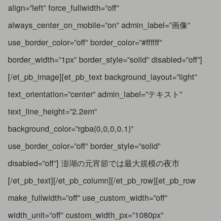
align=”left” force_fullwidth=”off”
always_center_on_mobile=”on” admin_label=”画像”
use_border_color=”off” border_color=”#ffffff”
border_width=”1px” border_style=”solid” disabled=”off”]
[/et_pb_image][et_pb_text background_layout=”light”
text_orientation=”center” admin_label=”テキスト”
text_line_height=”2.2em”
background_color=”rgba(0,0,0,0.1)”
use_border_color=”off” border_style=”solid”
disabled=”off”] 澎湖の元宵節では最大規模の夜市
[/et_pb_text][/et_pb_column][/et_pb_row][et_pb_row
make_fullwidth=”off” use_custom_width=”off”
width_unit=”off” custom_width_px=”1080px”