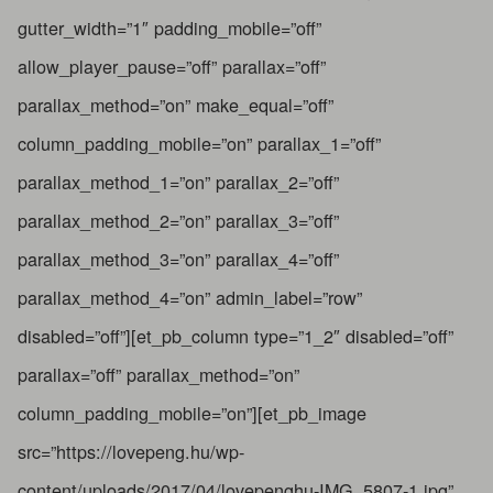
gutter_width=”1″ padding_mobile=”off”
allow_player_pause=”off” parallax=”off”
parallax_method=”on” make_equal=”off”
column_padding_mobile=”on” parallax_1=”off”
parallax_method_1=”on” parallax_2=”off”
parallax_method_2=”on” parallax_3=”off”
parallax_method_3=”on” parallax_4=”off”
parallax_method_4=”on” admin_label=”row”
disabled=”off”][et_pb_column type=”1_2″ disabled=”off”
parallax=”off” parallax_method=”on”
column_padding_mobile=”on”][et_pb_image
src=”https://lovepeng.hu/wp-
content/uploads/2017/04/lovepenghu-IMG_5807-1.jpg”