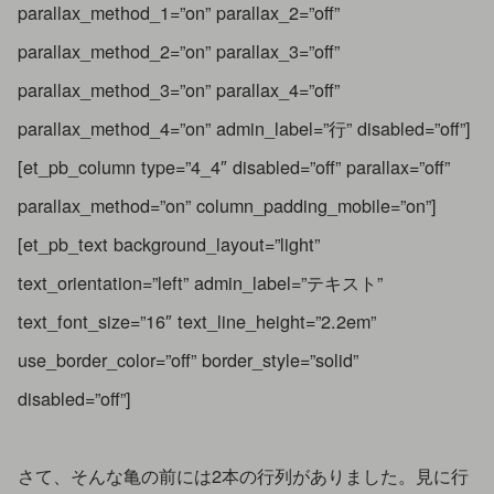
parallax_method_1=”on” parallax_2=”off”
parallax_method_2=”on” parallax_3=”off”
parallax_method_3=”on” parallax_4=”off”
parallax_method_4=”on” admin_label=”行” disabled=”off”]
[et_pb_column type=”4_4″ disabled=”off” parallax=”off”
parallax_method=”on” column_padding_mobile=”on”]
[et_pb_text background_layout=”light”
text_orientation=”left” admin_label=”テキスト”
text_font_size=”16″ text_line_height=”2.2em”
use_border_color=”off” border_style=”solid”
disabled=”off”]
さて、そんな亀の前には2本の行列がありました。見に行