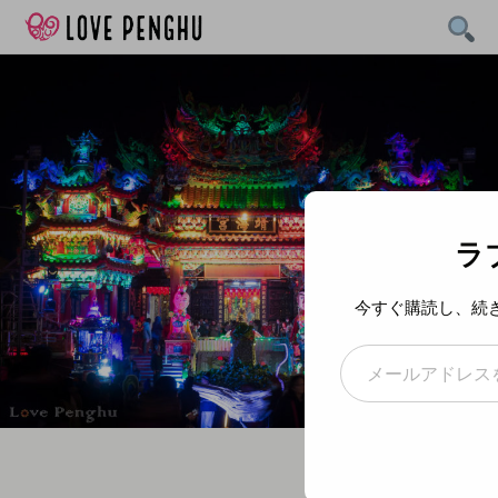
Skip
to
content
ラ
今すぐ購読し、続
メールアドレスを入力...