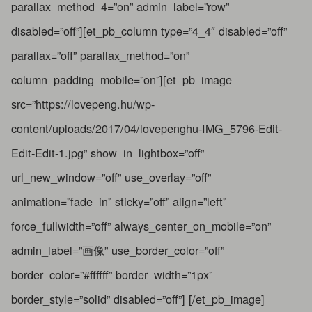
parallax_method_4=”on” admin_label=”row”
disabled=”off”][et_pb_column type=”4_4″ disabled=”off”
parallax=”off” parallax_method=”on”
column_padding_mobile=”on”][et_pb_image
src=”https://lovepeng.hu/wp-
content/uploads/2017/04/lovepenghu-IMG_5796-Edit-
Edit-Edit-1.jpg” show_in_lightbox=”off”
url_new_window=”off” use_overlay=”off”
animation=”fade_in” sticky=”off” align=”left”
force_fullwidth=”off” always_center_on_mobile=”on”
admin_label=”画像” use_border_color=”off”
border_color=”#ffffff” border_width=”1px”
border_style=”solid” disabled=”off”] [/et_pb_image]