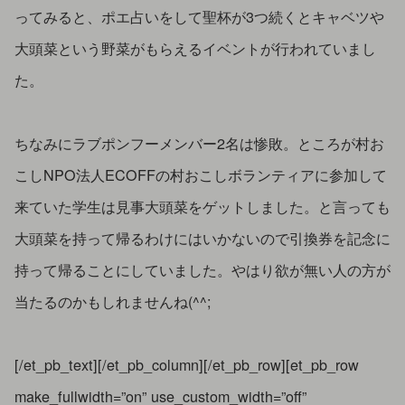
ってみると、ポエ占いをして聖杯が3つ続くとキャベツや
大頭菜という野菜がもらえるイベントが行われていまし
た。
ちなみにラブポンフーメンバー2名は惨敗。ところが村お
こしNPO法人ECOFFの村おこしボランティアに参加して
来ていた学生は見事大頭菜をゲットしました。と言っても
大頭菜を持って帰るわけにはいかないので引換券を記念に
持って帰ることにしていました。やはり欲が無い人の方が
当たるのかもしれませんね(^^;
[/et_pb_text][/et_pb_column][/et_pb_row][et_pb_row
make_fullwidth=”on” use_custom_width=”off”