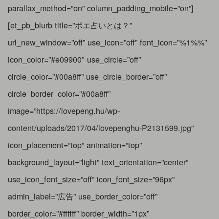
parallax_method=”on” column_padding_mobile=”on”]
[et_pb_blurb title=”ポエ占いとは？”
url_new_window=”off” use_icon=”off” font_icon=”%1%%”
icon_color=”#e09900″ use_circle=”off”
circle_color=”#00a8ff” use_circle_border=”off”
circle_border_color=”#00a8ff”
image=”https://lovepeng.hu/wp-
content/uploads/2017/04/lovepenghu-P2131599.jpg”
icon_placement=”top” animation=”top”
background_layout=”light” text_orientation=”center”
use_icon_font_size=”off” icon_font_size=”96px”
admin_label=”広告” use_border_color=”off”
border_color=”#ffffff” border_width=”1px”