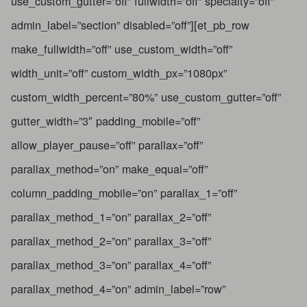
use_custom_gutter=”off” fullwidth=”off” specialty=”off”
admin_label=”section” disabled=”off”][et_pb_row
make_fullwidth=”off” use_custom_width=”off”
width_unit=”off” custom_width_px=”1080px”
custom_width_percent=”80%” use_custom_gutter=”off”
gutter_width=”3″ padding_mobile=”off”
allow_player_pause=”off” parallax=”off”
parallax_method=”on” make_equal=”off”
column_padding_mobile=”on” parallax_1=”off”
parallax_method_1=”on” parallax_2=”off”
parallax_method_2=”on” parallax_3=”off”
parallax_method_3=”on” parallax_4=”off”
parallax_method_4=”on” admin_label=”row”