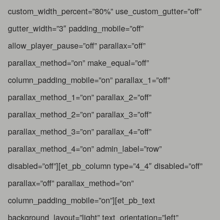
custom_width_percent=”80%” use_custom_gutter=”off”
gutter_width=”3″ padding_mobile=”off”
allow_player_pause=”off” parallax=”off”
parallax_method=”on” make_equal=”off”
column_padding_mobile=”on” parallax_1=”off”
parallax_method_1=”on” parallax_2=”off”
parallax_method_2=”on” parallax_3=”off”
parallax_method_3=”on” parallax_4=”off”
parallax_method_4=”on” admin_label=”row”
disabled=”off”][et_pb_column type=”4_4″ disabled=”off”
parallax=”off” parallax_method=”on”
column_padding_mobile=”on”][et_pb_text
background_layout=”light” text_orientation=”left”