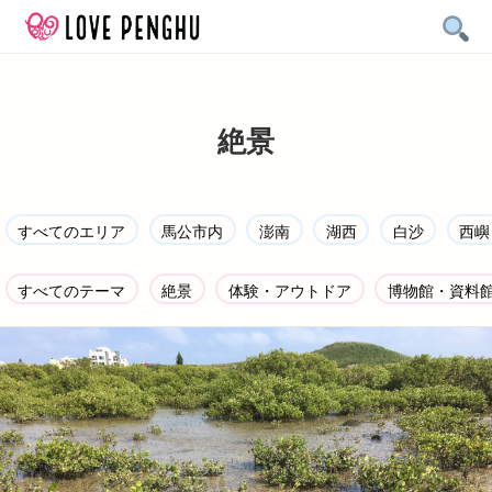
Skip
to
content
絶景
すべてのエリア
馬公市内
澎南
湖西
白沙
西嶼
すべてのテーマ
絶景
体験・アウトドア
博物館・資料