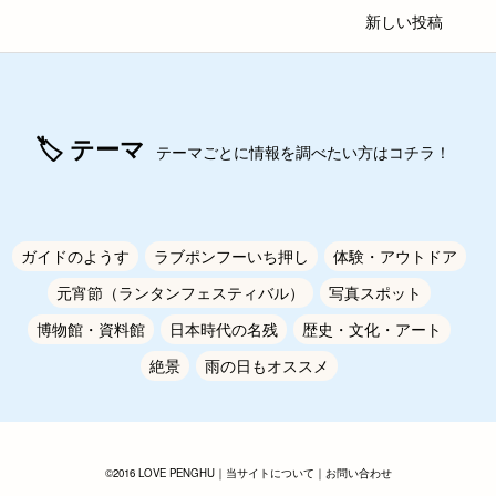
新しい投稿
投
稿
🏷 テーマ
テーマごとに情報を調べたい方はコチラ！
ナ
ビ
ゲ
ガイドのようす
ラブポンフーいち押し
体験・アウトドア
ー
元宵節（ランタンフェスティバル）
写真スポット
シ
博物館・資料館
日本時代の名残
歴史・文化・アート
ョ
絶景
雨の日もオススメ
ン
©2016 LOVE PENGHU｜
当サイトについて
｜
お問い合わせ