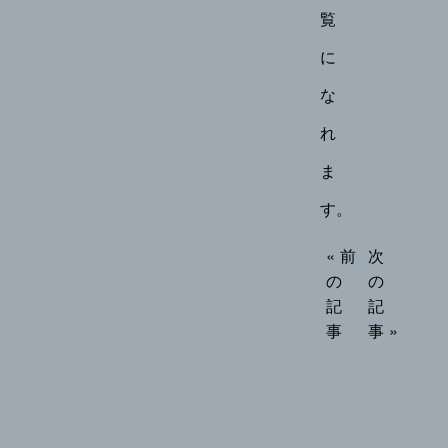
覧
に
な
れ
ま
す。
« 前
次
の
の
記
記
事
事 »