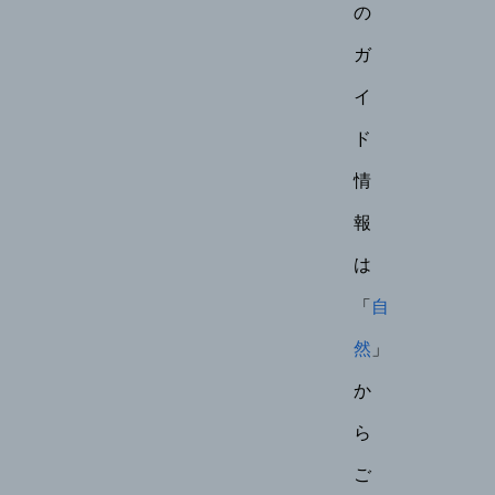
の
ガ
イ
ド
情
報
は
「
自
然
」
か
ら
ご