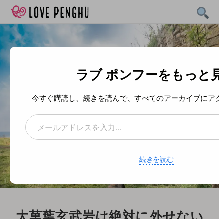
Skip
to
content
ラブ ポンフーをもっと
今すぐ購読し、続きを読んで、すべてのアーカイブにア
メールアドレスを入力...
続きを読む
大菓葉玄武岩は絶対に外せない