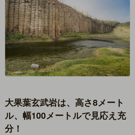
大果葉玄武岩は、高さ8メート
ル、幅100メートルで見応え充
分！