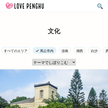
Skip
to
content
文化
すべてのエリア
馬公市内
澎南
湖西
白沙