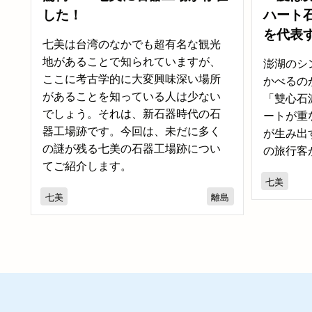
した！
ハート
を代表
七美は台湾のなかでも超有名な観光
地があることで知られていますが、
澎湖のシ
ここに考古学的に大変興味深い場所
かべるの
があることを知っている人は少ない
「雙心石
でしょう。それは、新石器時代の石
ートが重
器工場跡です。今回は、未だに多く
が生み出
の謎が残る七美の石器工場跡につい
の旅行客
てご紹介します。
七美
七美
離島