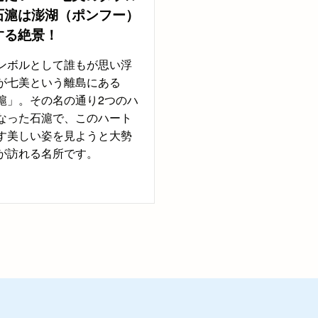
石滬は澎湖（ポンフー）
する絶景！
ンボルとして誰もが思い浮
が七美という離島にある
滬」。その名の通り2つのハ
なった石滬で、このハート
す美しい姿を見ようと大勢
が訪れる名所です。