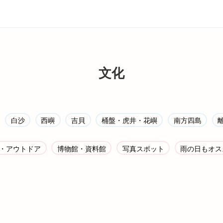
文化
白沙
西嶼
吉貝
桶盤・虎井・花嶼
南方四島
・アウトドア
博物館・資料館
写真スポット
雨の日もオス