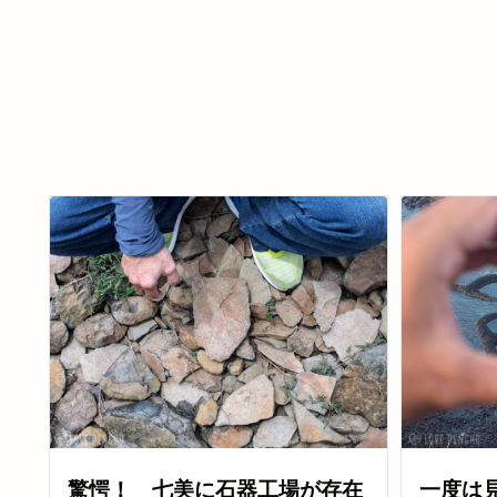
驚愕！ 七美に石器工場が存在
一度は