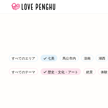
Skip
to
content
すべてのエリア
七美
馬公市内
澎南
湖西
すべてのテーマ
歴史・文化・アート
絶景
体験