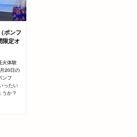
（ポンフ
間限定オ
花火体験
8月20日の
ポンフ
いったい
ょうか？