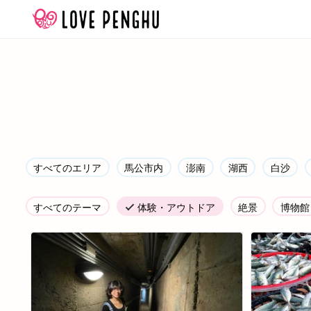
Skip
to
content
すべてのエリア
馬公市内
澎南
湖西
白沙
すべてのテーマ
体験・アウトドア
絶景
博物館