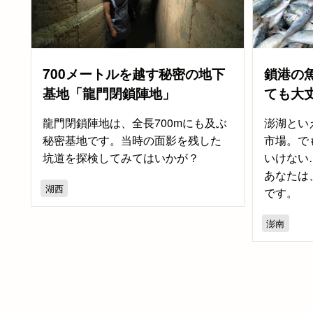
700メートルを越す秘密の地下
鎖港の
基地「龍門閉鎖陣地」
ても大
龍門閉鎖陣地は、全長700mにも及ぶ
澎湖とい
秘密基地です。当時の面影を残した
市場。で
坑道を探検してみてはいかが？
いけない
あなたは
湖西
です。
澎南