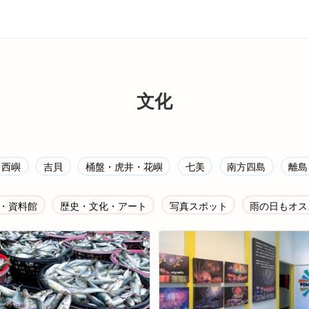
文化
西嶼
吉貝
桶盤・虎井・花嶼
七美
南方四島
離島
・資料館
歴史・文化・アート
写真スポット
雨の日もオス