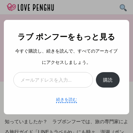
Skip
to
content
ラブ ポンフーをもっと見る
「たびらくマガジン」に
澎湖の観光地まとめ記事
今すぐ購読し、続きを読んで、すべてのアーカイブ
を寄稿しました
にアクセスしましょう。
メールアドレスを入力...
購読
投稿日：
2020年01月17日
続きを読む
知っていましたか？ ラブポンフーでは、旅の専門家によ
る旅行ガイド「LINEトラベルjp」にも時々、澎湖（ポン