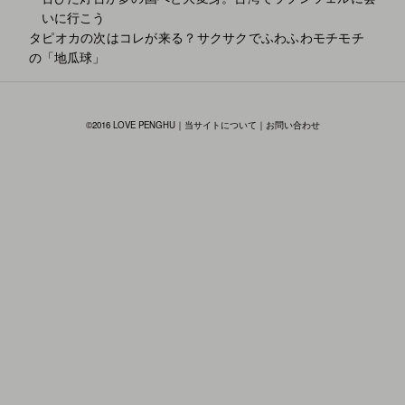
いに行こう
タピオカの次はコレが来る？サクサクでふわふわモチモチ
投
の「地瓜球」
稿
ナ
©2016 LOVE PENGHU｜
当サイトについて
｜
お問い合わせ
ビ
ゲ
ー
シ
ョ
ン