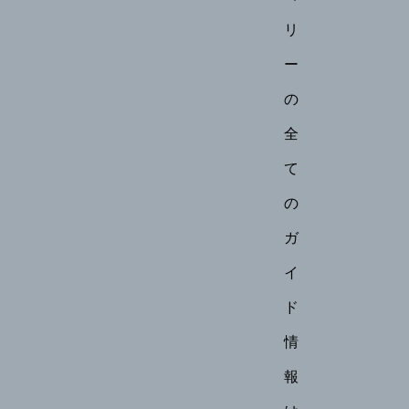
リ
ー
の
全
て
の
ガ
イ
ド
情
報