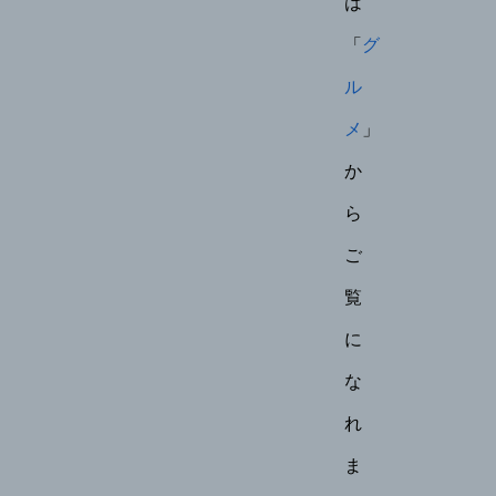
は
「
グ
ル
メ
」
か
ら
ご
覧
に
な
れ
ま