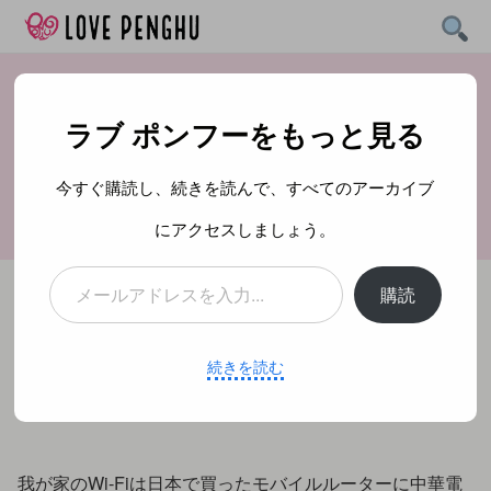
Skip
to
content
ラブ ポンフーをもっと見る
いつもちょっとだけ安
かった謎
今すぐ購読し、続きを読んで、すべてのアーカイブ
にアクセスしましょう。
メールアドレスを入力...
購読
投稿日：
2020年11月17日
続きを読む
ずっと不思議に思っていました。
我が家のWi-Fiは日本で買ったモバイルルーターに中華電